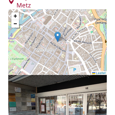
Metz
+
−
Leaflet