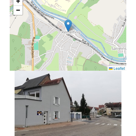
+
−
Leaflet