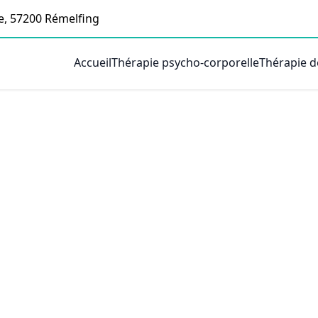
e, 57200 Rémelfing
Accueil
Thérapie psycho-corporelle
Thérapie d