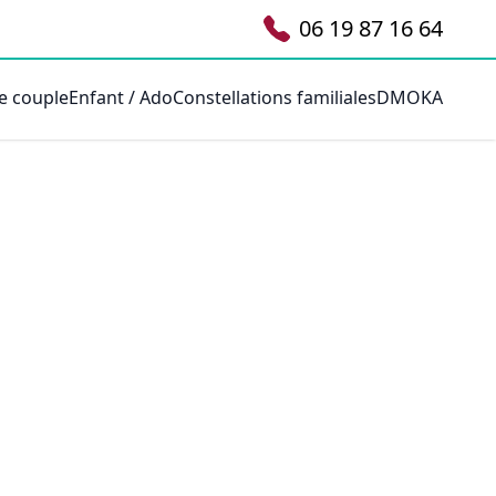
06 19 87 16 64
e couple
Enfant / Ado
Constellations familiales
DMOKA