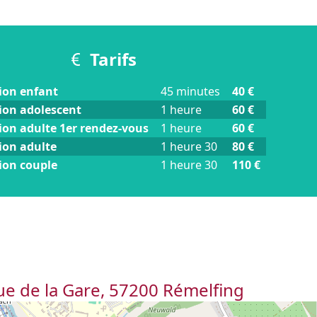
Tarifs
ion enfant
45 minutes
40 €
ion adolescent
1 heure
60 €
ion adulte 1er rendez-vous
1 heure
60 €
ion adulte
1 heure 30
80 €
ion couple
1 heure 30
110 €
ue de la Gare, 57200 Rémelfing