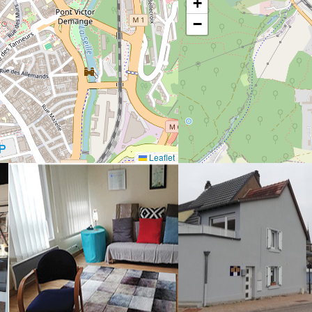
+
−
Leaflet